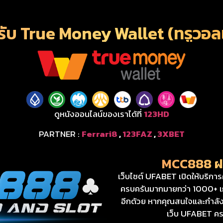
รับ True Money Wallet (ทรูวอล
ดูหนังออนไลน์ของเราได้ที่
123HD
PARTNER :
Ferrari8
,
123FAZ
,
3XBET
MCC888 ฝา
เว็บไซต์ UFABET เปิดให้บริกา
ครบครันมากมายกว่า 1000+ เกม
อีกด้วย หากคุณสนใจและกำลัง
เว็บ UFABET ครบจ