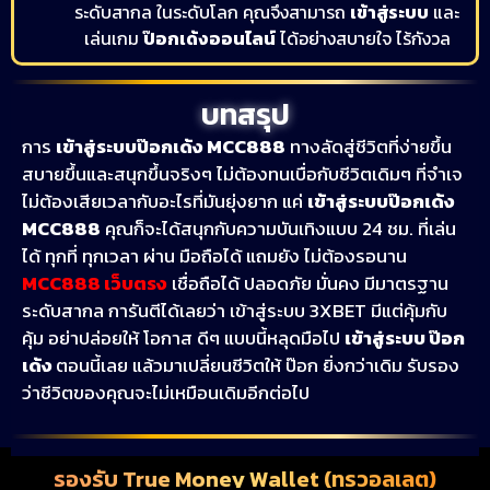
ระดับสากล ในระดับโลก คุณจึงสามารถ
เข้าสู่ระบบ
และ
เล่นเกม
ป๊อกเด้งออนไลน์
ได้อย่างสบายใจ ไร้กังวล
บทสรุป
การ
เข้าสู่ระบบป๊อกเด้ง MCC888
ทางลัดสู่ชีวิตที่ง่ายขึ้น
สบายขึ้นและสนุกขึ้นจริงๆ ไม่ต้องทนเบื่อกับชีวิตเดิมๆ ที่จำเจ
ไม่ต้องเสียเวลากับอะไรที่มันยุ่งยาก แค่
เข้าสู่ระบบป๊อกเด้ง
MCC888
คุณก็จะได้สนุกกับความบันเทิงแบบ 24 ชม. ที่เล่น
ได้ ทุกที่ ทุกเวลา ผ่าน มือถือได้ แถมยัง ไม่ต้องรอนาน
MCC888 เว็บตรง
เชื่อถือได้ ปลอดภัย มั่นคง มีมาตรฐาน
ระดับสากล การันตีได้เลยว่า เข้าสู่ระบบ 3XBET มีแต่คุ้มกับ
คุ้ม อย่าปล่อยให้ โอกาส ดีๆ แบบนี้หลุดมือไป
เข้าสู่ระบบ ป๊อก
เด้ง
ตอนนี้เลย แล้วมาเปลี่ยนชีวิตให้ ป๊อก ยิ่งกว่าเดิม รับรอง
ว่าชีวิตของคุณจะไม่เหมือนเดิมอีกต่อไป
รองรับ True Money Wallet (ทรูวอลเลต)