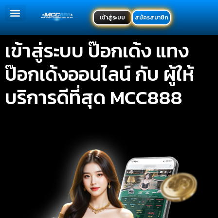
เข้าสู่ระบบ
สมัครสมาชิก
เข้าสู่ระบบ ป๊อกเด้ง แทง
ป๊อกเด้งออนไลน์ กับ ผู้ให้
บริการดีที่สุด MCC888