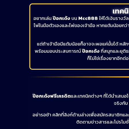
เทคน
อยากเล่น
ป๊อกเด้ง
บน
Mcc888
ให้ได้เงินรางวั
ไพ่ในมือตัวเองและไพ่ของเจ้ามือ หากแต้มน้อยกว่า 
แต่ถ้าเจ้ามือมีแต้มน้อยก็อาจจะพอแค่นั้นได้ หลั
พร้อมมอบประสบการณ์
ป๊อกเด้ง
ที่สนุกและยุติ
ก็ไม่ใช่เรื่องยากอีกต
ป๊อกเด้งฟรีเครดิต
และเทคนิคต่างๆ ที่ได้นำเสนอไ
จริงกับ
อย่ารอช้า คลิกที่ลิงก์ด้านล่างเพื่อสมัครสมาชิกแล
ติดตามข่าวสารและโปรโมชั