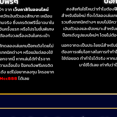
ป๊อ
บบฟรีๆ
สงสัยกันใช่ไหมว่าทำไมต้อง
ป
ฟรีๆ จาก
เว็บคาสิโนออนไลน์
สำหรับมือใหม่ ที่จะได้ลองเล่นเก
องควักเงินตัวเองสักบาท เหมือน
รวมถึงเทคนิคต่างๆ แบบไม่มีคว
มจริง ซึ่งเครดิตฟรีนี้อาจมาใน
เงินตัวเองและยังเหมาะสำหรับ
นครั้งแรก หรือโปรโมชั่นพิเศษ
ป๊อกเด้งรูปแบบใหม่ๆ โดยไม่ต้อ
ต้องกังวลเรื่องเงินในกระเป๋า
นอกจากจะเป็นประโยชน์สำหรับมื
ได้ทดลองเล่นเกมป๊อกเด้งโดยไม่
ต้องการเพิ่มโอกาสในการทำกำไร
า เทคนิคต่างๆ หรือแม้แต่ลองใช้
ใช้ต่อยอด ทำกำไรได้จริง หากเ
 นอกจากนี้ หากเล่นได้กำไรจาก
มาใช้ได้เลย เท่ากับว
ามเงื่อนไข ป๊อกเด้งฟรีเครดิต
เด้ง แต่ไม่อยากลงทุน ใครอยาก
Mcc888
ได้เลย