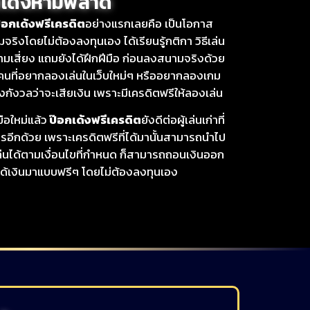
กเด้งห้ามพลาด
๊อกเด้งฟรีเครดิต
อย่างแรกเลยคือ เป็นโอกาส
มจริงโดยไม่ต้องลงทุนเอง ได้เรียนรู้กติกา วิธีเล่น
ามเสี่ยง แถมยังได้ฝึกฝีมือ ก่อนลงสนามจริงด้วย
คนที่อยากลองเล่นในเว็บใหม่ๆ หรืออยากลองเกม
งกังวลว่าจะเสียเงิน เพราะมีเครดิตฟรีให้ลองเล่น
อใหม่แล้ว
ป๊อกเด้งฟรีเครดิต
ยังดีต่อผู้เล่นเก่าที่
อีกด้วย เพราะเครดิตฟรีที่ได้มานั้นสามารถนำไป
ล่นได้ตามเงื่อนไขที่กำหนด ก็สามารถถอนเงินออก
่าได้เงินมาแบบฟรีๆ โดยไม่ต้องลงทุนเอง