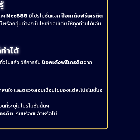
ู้
็ดๆ
Mcc888
มีโปรโมชั่นแจก
ป๊อกเด้งฟรีเครดิต
รือกลุ่มต่างๆ ในโซเชียลมีเดีย ให้ทุกท่านได้เล่น
็ทำได้
ทั่วไปแล้ว วิธีการรับ
ป๊อกเด้งฟรีเครดิต
จาก
น่าสนใจ และตรวจสอบเงื่อนไขของแต่ละโปรโมชั่นอ
นที่ระบุในโปรโมชั่นนั้นๆ
เครดิต
เรียบร้อยแล้วหรือไม่